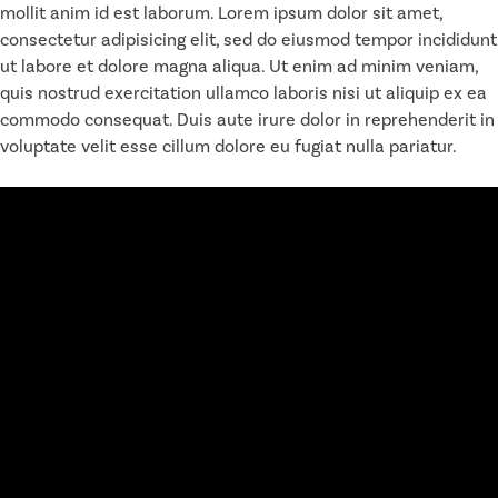
mollit anim id est laborum. Lorem ipsum dolor sit amet,
consectetur adipisicing elit, sed do eiusmod tempor incididunt
ut labore et dolore magna aliqua. Ut enim ad minim veniam,
quis nostrud exercitation ullamco laboris nisi ut aliquip ex ea
commodo consequat. Duis aute irure dolor in reprehenderit in
voluptate velit esse cillum dolore eu fugiat nulla pariatur.