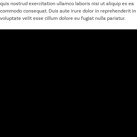
quis nostrud exercitation ullamco laboris nisi ut aliquip ex ea
commodo consequat. Duis aute irure dolor in reprehenderit in
voluptate velit esse cillum dolore eu fugiat nulla pariatur.